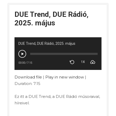
DUE Trend, DUE Rádió,
2025. május
DUE Trend, DUE Rádió, 2025. május
1X
00:00
/
7:15
Download file
|
Play in new window
|
Duration: 7:15
Ez itt a DUE Trend, a DUE Rádió műsoraival,
híreivel.