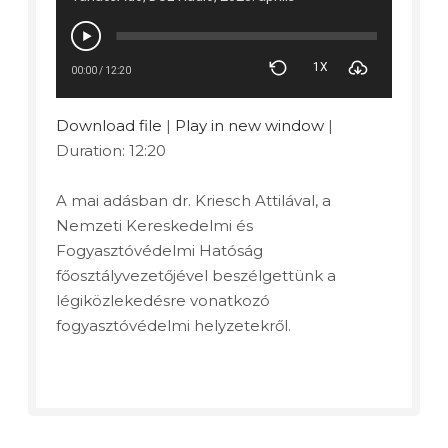
1X
00:00
/
12:20
Download file
|
Play in new window
|
Duration: 12:20
A mai adásban dr. Kriesch Attilával, a
Nemzeti Kereskedelmi és
Fogyasztóvédelmi Hatóság
főosztályvezetőjével beszélgettünk a
légiközlekedésre vonatkozó
fogyasztóvédelmi helyzetekről.