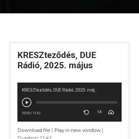
KRESZteződés, DUE
Rádió, 2025. május
KRESZteződés, DUE Rádió, 2025. május
1X
00:00
/
12:42
Download file
|
Play in new window
|
Duration: 12:42