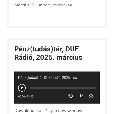
Március 15-i ünnepi műsorunk.
Pénz(tudás)tár, DUE
Rádió, 2025. március
Pénz(tudás)tár, DUE Rádió, 2025. március
1X
00:00
/
13:03
Download file
|
Play in new window
|