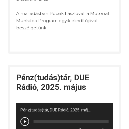
A mai adásban Pócsik Lászlóval, a Motorral
Munkába Program egyik elindítójával
beszélgetünk.
Pénz(tudás)tár, DUE
Rádió, 2025. május
Pénz(tudás)tár, DUE Rádió, 2025. május