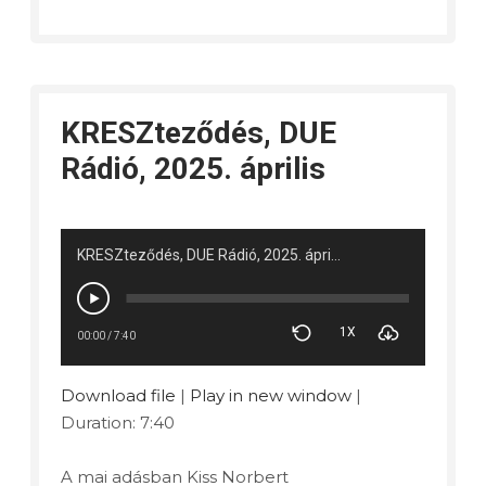
KRESZteződés, DUE
Rádió, 2025. április
KRESZteződés, DUE Rádió, 2025. április
1X
00:00
/
7:40
Download file
|
Play in new window
|
Duration: 7:40
A mai adásban Kiss Norbert