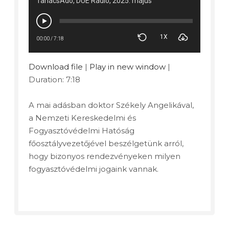
TanácsAdó, DUE Rádió, 2025. május
1X
00:00
/
7:18
Download file
|
Play in new window
|
Duration: 7:18
A mai adásban doktor Székely Angelikával,
a Nemzeti Kereskedelmi és
Fogyasztóvédelmi Hatóság
főosztályvezetőjével beszélgetünk arról,
hogy bizonyos rendezvényeken milyen
fogyasztóvédelmi jogaink vannak.