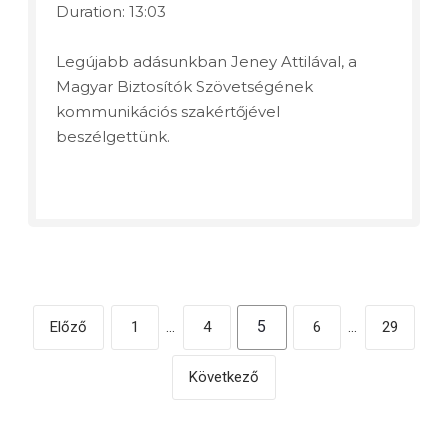
Duration: 13:03
Legújabb adásunkban Jeney Attilával, a
Magyar Biztosítók Szövetségének
kommunikációs szakértőjével
beszélgettünk.
5
Előző
1
…
4
6
…
29
Következő