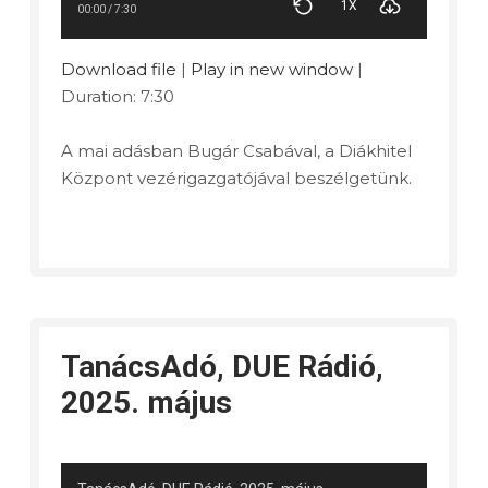
1X
00:00
/
7:30
Download file
|
Play in new window
|
Duration: 7:30
A mai adásban Bugár Csabával, a Diákhitel
Központ vezérigazgatójával beszélgetünk.
TanácsAdó, DUE Rádió,
2025. május