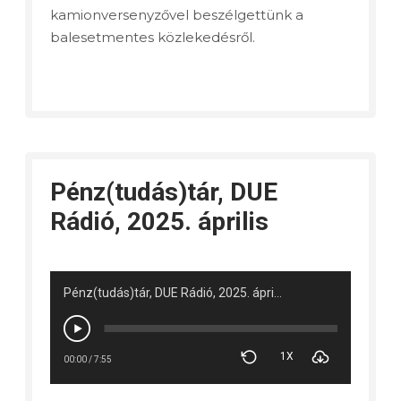
kamionversenyzővel beszélgettünk a
balesetmentes közlekedésről.
Pénz(tudás)tár, DUE
Rádió, 2025. április
Pénz(tudás)tár, DUE Rádió, 2025. április
1X
00:00
/
7:55