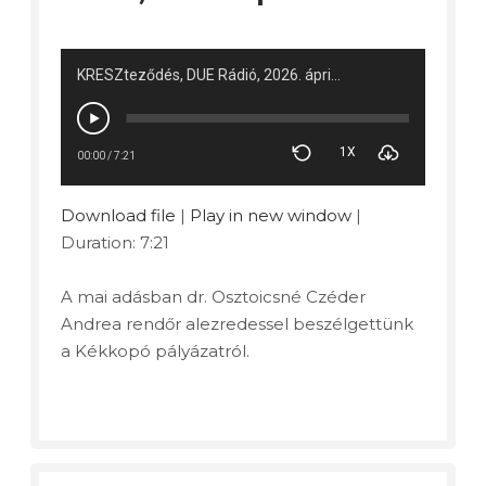
KRESZteződés, DUE Rádió, 2026. április
1X
00:00
/
7:21
Download file
|
Play in new window
|
Duration: 7:21
A mai adásban dr. Osztoicsné Czéder
Andrea rendőr alezredessel beszélgettünk
a Kékkopó pályázatról.