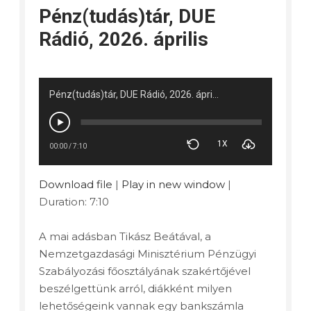
Pénz(tudás)tár, DUE
Rádió, 2026. április
Pénz(tudás)tár, DUE Rádió, 2026. április
1X
00:00
/
7:10
Download file
|
Play in new window
|
Duration: 7:10
A mai adásban Tikász Beátával, a
Nemzetgazdasági Minisztérium Pénzügyi
Szabályozási főosztályának szakértőjével
beszélgettünk arról, diákként milyen
lehetőségeink vannak egy bankszámla