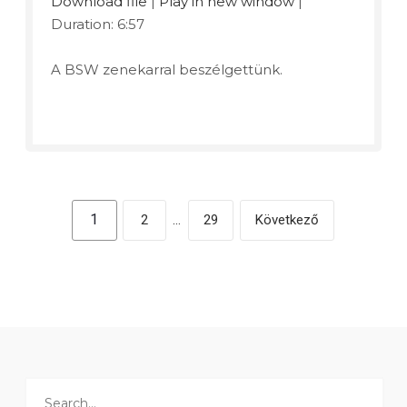
Download file
|
Play in new window
|
Duration: 6:57
A BSW zenekarral beszélgettünk.
1
2
…
29
Következő