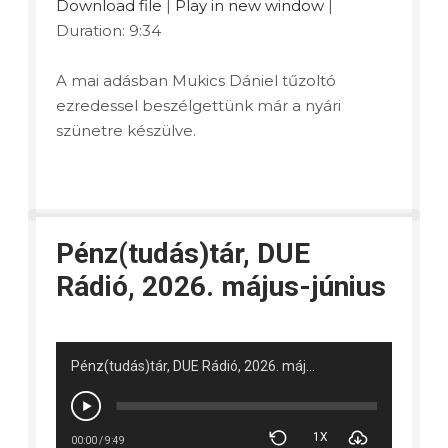
Download file
|
Play in new window
|
Duration: 9:34
A mai adásban Mukics Dániel tűzoltó
ezredessel beszélgettünk már a nyári
szünetre készülve.
Pénz(tudás)tár, DUE
Rádió, 2026. május-június
Pénz(tudás)tár, DUE Rádió, 2026. május-június
1X
00:00
/
9:49