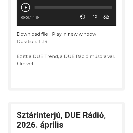
1X
00:00
/
11:19
Download file
|
Play in new window
|
Duration: 11:19
Ez itt a DUE Trend, a DUE Rádió műsoraival,
híreivel.
Sztárinterjú, DUE Rádió,
2026. április