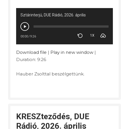
Sztárinterjú, DUE Rádió, 2026. április
1X
00:00
/
9:26
Download file
|
Play in new window
|
Duration: 9:26
Hauber Zsolttal beszélgettünk.
KRESZteződés, DUE
Rádió, 2026. április