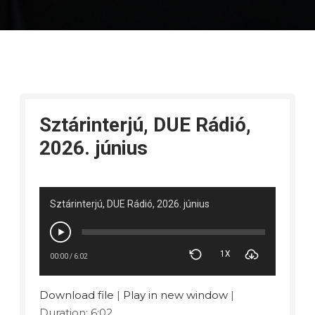
Sztárinterjú, DUE Rádió,
2026. június
Sztárinterjú, DUE Rádió, 2026. június
1X
00:00
/
6:02
Download file
|
Play in new window
|
Duration: 6:02