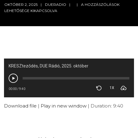
OKTÓBER 2, 2025
DUERADIO
A HOZZÁSZÓLÁSOK
LEHETŐSÉGE KIKAPCSOLVA
KRESZteződés, DUE Rádió, 2025. október
1X
00:00
/
9:40
Download file
|
Play in new window
|
Duration: 9:40